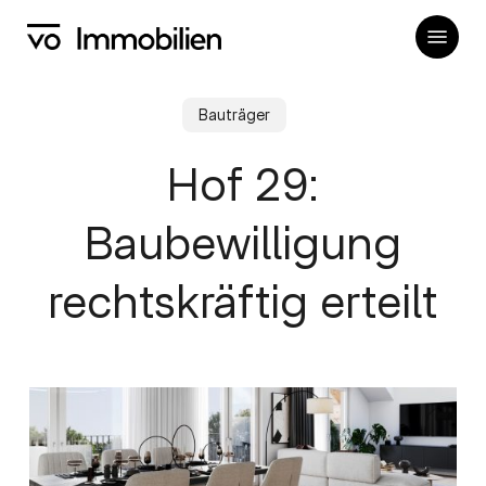
Skip
Menu
to
main
content
Bauträger
Hof 29:
Baubewilligung
rechtskräftig erteilt