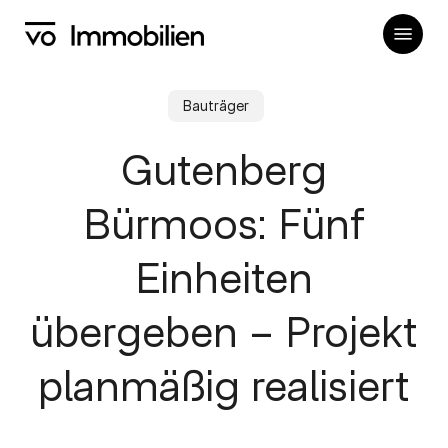
Skip
Menu
to
main
content
Bauträger
Gutenberg
Bürmoos: Fünf
Einheiten
übergeben – Projekt
planmäßig realisiert