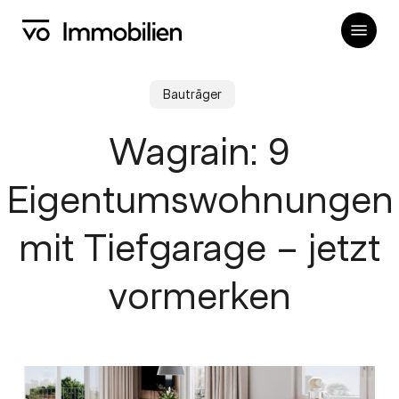
Skip
Menu
to
main
content
Bauträger
Wagrain: 9
Eigentumswohnungen
mit Tiefgarage – jetzt
vormerken