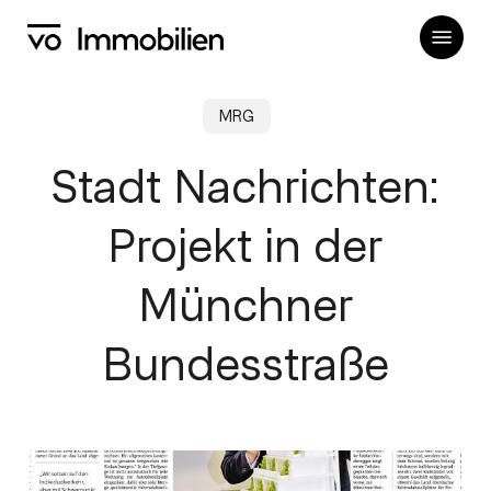
Skip
Menu
to
main
content
MRG
Stadt Nachrichten:
Projekt in der
Münchner
Bundesstraße