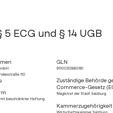
§
5
ECG
und
§
14
UGB
hmen
GLN
GmbH
9110030880181
desstraße 110
Zuständige Behörde g
g
Commerce-Gesetz (E
rm
Magistrat der Stadt Salzburg
 mit beschränkter Haftung
Kammerzugehörigkeit
Wirtschaftskammer Salzburg