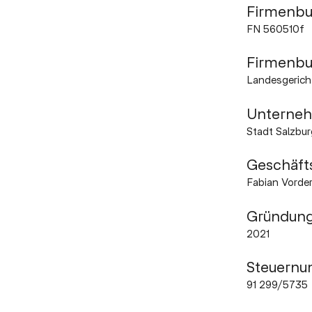
Firmenb
FN 560510f
Firmenbu
Landesgerich
Unterneh
Stadt Salzbur
Geschäft
Fabian Vorde
Gründung
2021
Steuern
91 299/5735