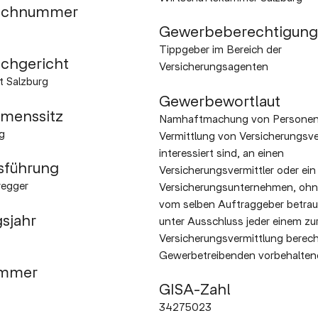
uchnummer
Gewerbeberechtigung
Tippgeber im Bereich der
chgericht
Versicherungsagenten
t Salzburg
Gewerbewortlaut
menssitz
Namhaftmachung von Personen, 
g
Vermittlung von Versicherungsv
interessiert sind, an einen
sführung
Versicherungsvermittler oder ein
regger
Versicherungsunternehmen, ohn
vom selben Auftraggeber betraut
sjahr
unter Ausschluss jeder einem zu
Versicherungsvermittlung berech
Gewerbetreibenden vorbehaltene
ummer
GISA-Zahl
34275023