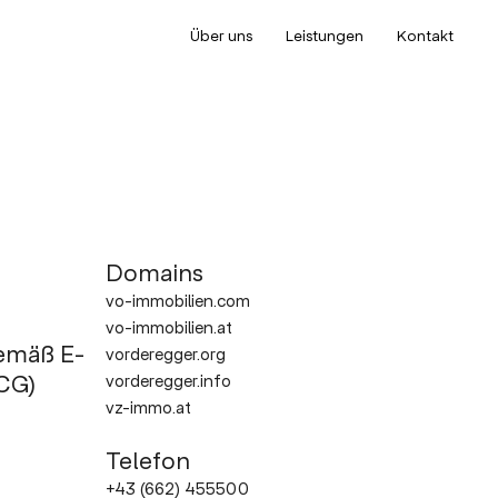
Über uns
Leistungen
Kontakt
Domains
vo-immobilien.com
vo-immobilien.at
emäß E-
vorderegger.org
CG)
vorderegger.info
vz-immo.at
Telefon
+43 (662) 455500