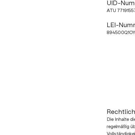
UID-Num
ATU 7719155
LEI-Num
894500Q1O
Rechtlic
Die Inhalte d
regelmäßig üb
Vollständigke