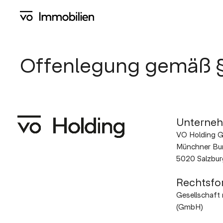
Skip
to
main
content
Offenlegung
gemäß
Unterne
VO Holding 
Münchner Bun
5020 Salzbur
Rechtsfo
Gesellschaft
(GmbH)