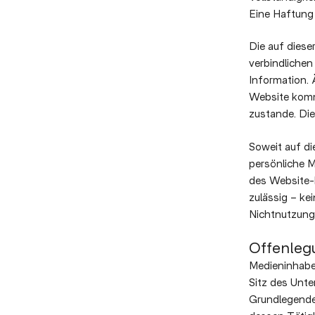
Eine Haftung 
Die auf diese
verbindlichen
Information. 
Website komm
zustande. Die
Soweit auf di
persönliche M
des Website-B
zulässig – ke
Nichtnutzung 
Offenleg
Medieninhabe
Sitz des Unt
Grundlegende